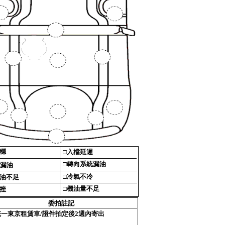
穩‎
□‎
入檔延遲‎
□‎
轉向系統漏油‎
漏油‎
□‎
冷氣不冷‎
油不足‎
□‎
機油量不足‎
挫‎
委拍註記‎
統一東京租賃車/證件拍定後2週內寄出