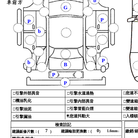
b
G
P
P
b
P
b
B
P
P
□‎
怠速不
□‎
引擎外部異音‎
□‎
引擎水溫過熱‎
□‎
機油乳化‎
□‎
引擎內部異音‎
□‎
變速箱
□‎
引擎冒藍白煙‎
□‎
變速箱
□‎
引擎油泥‎
■
□‎
怠速抖動大‎
□‎
入檔頓
□‎
引擎漏油‎
檢查註記‎
7
0
1‎
.‎
6‎
mm↓‎
繳銷/
建議輪胎更換數‎
：‎
(‎
‎
)‎
建議鈑修片數‎
：‎
(‎
‎
)‎