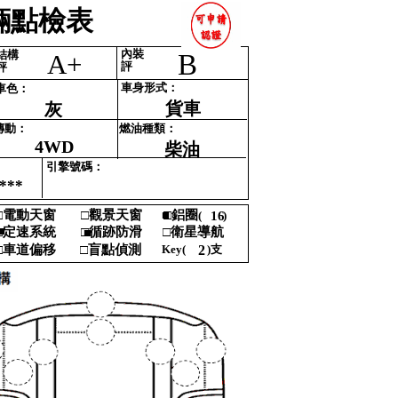
點檢表‎
內裝‎
結構‎
B
A+
評‎
評‎
車身形式‎
：‎
車色‎
：‎
貨車
灰
傳動‎
：‎
燃油種類‎
：‎
4WD
柴油
引擎號碼‎
：‎
***
‎
電動天窗‎
□‎
觀景天窗‎
■
□‎
鋁圈‎
(‎
16
)‎
‎
■‎
‎
定速系統‎
□‎
循跡防滑‎
□‎
衛星導航 ‎
■‎
‎
車道偏移‎
□‎
盲點偵測‎
Key‎
(‎
2
)‎
支‎
‎