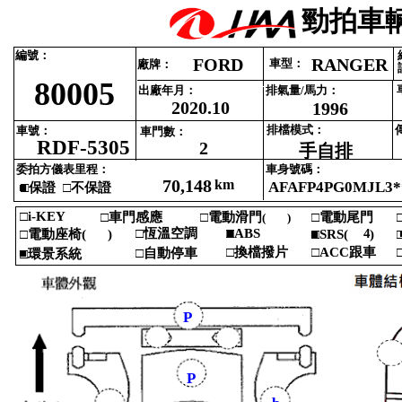
勁拍車輛
編號‎
：‎
FORD
RANGER
車型‎
：‎
廠牌‎
：‎
80005
出廠年月‎
：‎
排氣量‎
/‎
馬力‎
：‎
2020.10
1996
排檔模式‎
：‎
車號‎
：‎
車門數‎
：‎
RDF-5305
2
手自排
委拍方儀表里程‎
：‎
車身號碼‎
：‎
70,148
km
AFAFP4PG0MJL3*
■
□‎
保證 ‎
□‎
不保證‎
□i‎
-‎
KEY‎
□‎
車門感應‎
□‎
電動滑門‎
□‎
電動尾門‎
□
(‎
)‎
‎
□‎
恆溫空調‎
■
□ABS‎
4
□‎
電動座椅‎
(‎
)‎
■
□SRS‎
(‎
)‎
□
‎
‎
□‎
換檔撥片‎
□ACC‎
跟車‎
□
■
□‎
自動停車‎
□‎
環景系統‎
P
P