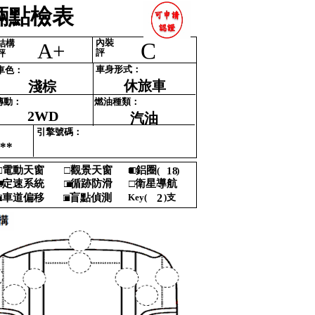
點檢表‎
內裝‎
結構‎
C
A+
評‎
評‎
車身形式‎
：‎
車色‎
：‎
休旅車
淺棕
傳動‎
：‎
燃油種類‎
：‎
2WD
汽油
引擎號碼‎
：‎
**
‎
電動天窗‎
□‎
觀景天窗‎
■
□‎
鋁圈‎
(‎
18
)‎
‎
■‎
‎
定速系統‎
□‎
循跡防滑‎
□‎
衛星導航 ‎
■‎
‎
車道偏移‎
□‎
盲點偵測‎
Key‎
(‎
2
)‎
支‎
■
■
‎