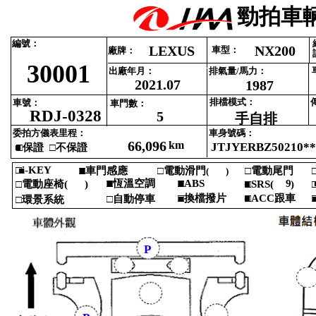
勁拍車輛
編號‎
：‎
LEXUS
NX200
車型‎
：‎
廠牌‎
：‎
30001
出廠年月‎
：‎
排氣量‎
/‎
馬力‎
：‎
2021.07
1987
排檔模式‎
：‎
車號‎
：‎
車門數‎
：‎
RDJ-0328
5
手自排
委拍方儀表里程‎
：‎
車身號碼‎
：‎
66,096
km
JTJYERBZ50210**
■
□‎
保證 ‎
□‎
不保證‎
□i‎
-‎
KEY‎
■‎
□‎
■
車門感應‎
□‎
電動滑門‎
□‎
電動尾門‎
□
(‎
)‎
‎
□‎
■
恆溫空調‎
■
□ABS‎
9
□‎
電動座椅‎
(‎
)‎
■
□SRS‎
(‎
)‎
□
‎
‎
□‎
換檔撥片‎
■
□ACC‎
跟車‎
□
□‎
自動停車‎
■
□‎
環景系統‎
P