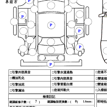
P
P
P
P
P
P
□‎
怠速不
□‎
引擎外部異音‎
□‎
引擎水溫過熱‎
□‎
機油乳化‎
□‎
引擎內部異音‎
□‎
變速箱
□‎
引擎冒藍白煙‎
□‎
變速箱
□‎
引擎油泥‎
□‎
怠速抖動大‎
□‎
入檔頓
□‎
引擎漏油‎
檢查註記‎
7
0
1‎
.‎
6‎
mm↓‎
即時拍
建議輪胎更換數‎
：‎
(‎
‎
)‎
建議鈑修片數‎
：‎
(‎
‎
)‎