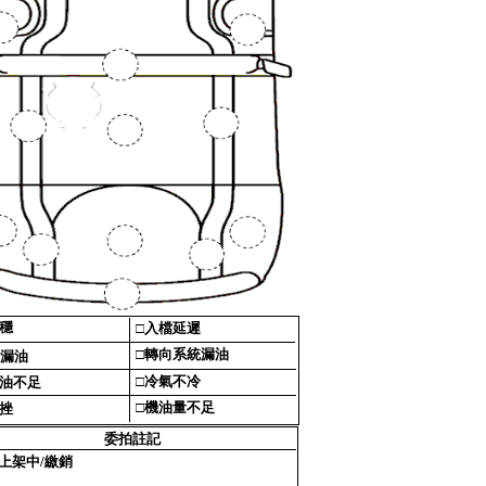
穩‎
□‎
入檔延遲‎
□‎
轉向系統漏油‎
漏油‎
□‎
冷氣不冷‎
油不足‎
□‎
機油量不足‎
挫‎
委拍註記‎
上架中/繳銷