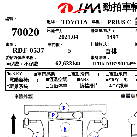
勁拍車輛
編號‎
：‎
TOYOTA
PRIUS C
車型‎
：‎
廠牌‎
：‎
70020
出廠年月‎
：‎
排氣量‎
/‎
馬力‎
：‎
2021.04
1497
排檔模式‎
：‎
車號‎
：‎
車門數‎
：‎
RDF-0537
5
自排
委拍方儀表里程‎
：‎
車身號碼‎
：‎
62,633
km
JTDKD3B390114**
■
□‎
保證 ‎
□‎
不保證‎
□i‎
-‎
KEY‎
■‎
□‎
■
車門感應‎
□‎
電動滑門‎
□‎
電動尾門‎
□
(‎
)‎
‎
□‎
■
恆溫空調‎
■
□ABS‎
9
□‎
電動座椅‎
(‎
)‎
■
□SRS‎
(‎
)‎
□
‎
‎
□‎
換檔撥片‎
□ACC‎
跟車‎
□
□‎
自動停車‎
□‎
環景系統‎
P
P
b