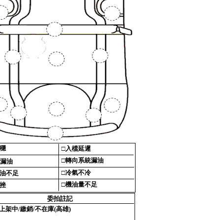
穩‎
□‎
入檔延遲‎
□‎
轉向系統漏油‎
漏油‎
□‎
冷氣不冷‎
油不足‎
□‎
機油量不足‎
挫‎
委拍註記‎
上架中/繳銷/不在庫(高雄)