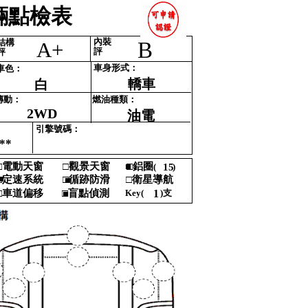
點檢表‎
內裝‎
結構‎
B
A+
評‎
評‎
車身形式‎
：‎
車色‎
：‎
轎車
白
傳動‎
：‎
燃油種類‎
：‎
2WD
油電
引擎號碼‎
：‎
**
‎
電動天窗‎
□‎
觀景天窗‎
■
□‎
鋁圈‎
(‎
15
)‎
‎
■‎
‎
定速系統‎
□‎
循跡防滑‎
□‎
衛星導航 ‎
■‎
‎
車道偏移‎
□‎
盲點偵測‎
Key‎
(‎
1
)‎
支‎
■
‎