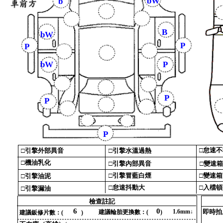
bW
b
B
bW
P
P
bW
P
P
P
P
□‎
怠速不
□‎
引擎外部異音‎
□‎
引擎水溫過熱‎
□‎
機油乳化‎
□‎
引擎內部異音‎
□‎
變速箱
□‎
引擎冒藍白煙‎
□‎
變速箱
□‎
引擎油泥‎
□‎
怠速抖動大‎
□‎
入檔頓
□‎
引擎漏油‎
檢查註記‎
6
0
1‎
.‎
6‎
mm↓‎
即時拍
建議輪胎更換數‎
：‎
(‎
‎
)‎
建議鈑修片數‎
：‎
(‎
‎
)‎