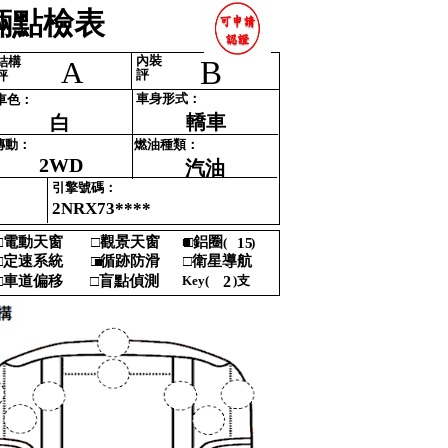
點檢表‎
內裝‎
結構‎
B
A
評‎
評‎
車身形式‎
：‎
車色‎
：‎
轎車
白
傳動‎
：‎
燃油種類‎
：‎
2WD
汽油
引擎號碼‎
：‎
2NRX73****
‎
電動天窗‎
□‎
觀景天窗‎
■
□‎
鋁圈‎
(‎
15
)‎
‎
‎
定速系統‎
□‎
循跡防滑‎
□‎
衛星導航 ‎
■‎
‎
車道偏移‎
□‎
盲點偵測‎
Key‎
(‎
2
)‎
支‎
‎