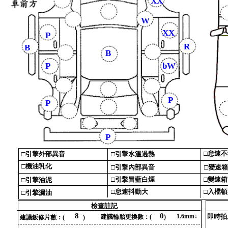
XX
W
XX
P
R
B
B
P
bW
P
P
P
□‎
怠速不
□‎
引擎外部異音‎
□‎
引擎水溫過熱‎
□‎
機油乳化‎
□‎
引擎內部異音‎
□‎
變速箱
□‎
引擎冒藍白煙‎
□‎
變速箱
□‎
引擎油泥‎
□‎
怠速抖動大‎
□‎
入檔頓
□‎
引擎漏油‎
檢查註記‎
8
0
1‎
.‎
6‎
mm↓‎
即時拍
建議輪胎更換數‎
：‎
(‎
‎
)‎
建議鈑修片數‎
：‎
(‎
‎
)‎