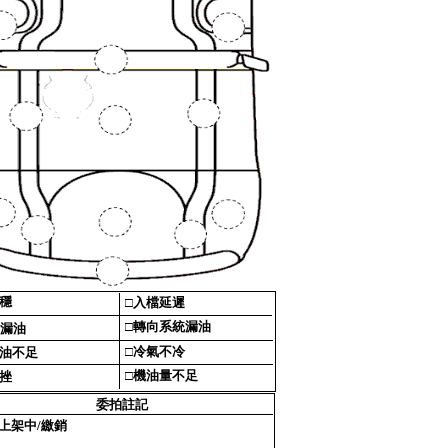
穩‎
□‎
入檔延遲‎
□‎
轉向系統漏油‎
漏油‎
□‎
冷氣不冷‎
油不足‎
□‎
機油量不足‎
挫‎
委拍註記‎
上架中/繳銷