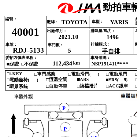
勁拍車輛
編號‎
：‎
TOYOTA
YARIS
車型‎
：‎
廠牌‎
：‎
40001
出廠年月‎
：‎
排氣量‎
/‎
馬力‎
：‎
2021.10
1496
排檔模式‎
：‎
車號‎
：‎
車門數‎
：‎
RDJ-5133
5
手自排
委拍方儀表里程‎
：‎
車身號碼‎
：‎
112,434
km
NSP151411****
■
□‎
保證 ‎
□‎
不保證‎
□i‎
-‎
KEY‎
□‎
車門感應‎
□‎
電動滑門‎
□‎
電動尾門‎
□
(‎
)‎
‎
□‎
恆溫空調‎
■
□ABS‎
9
□‎
電動座椅‎
(‎
)‎
■
□SRS‎
(‎
)‎
□
‎
‎
□‎
換檔撥片‎
□ACC‎
跟車‎
□
□‎
自動停車‎
□‎
環景系統‎
P
P