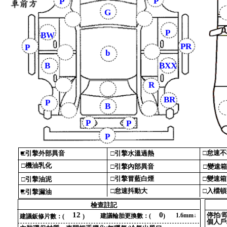
P
P
G
P
BW
PR
P
b
B
BXX
R
BR
P
B
P
P
P
■
□‎
怠速不
□‎
引擎外部異音‎
□‎
引擎水溫過熱‎
□‎
機油乳化‎
□‎
引擎內部異音‎
□‎
變速箱
□‎
引擎冒藍白煙‎
□‎
變速箱
□‎
引擎油泥‎
■
□‎
怠速抖動大‎
□‎
入檔頓
□‎
引擎漏油‎
檢查註記‎
12
0
停拍‎
/‎
1‎
.‎
6‎
mm↓‎
建議輪胎更換數‎
：‎
(‎
‎
)‎
建議鈑修片數‎
：‎
(‎
‎
)‎
個人戶‎