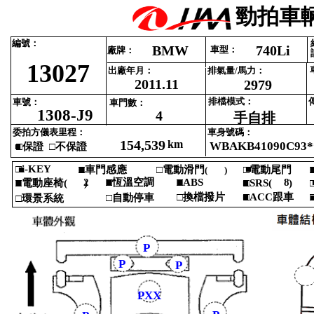
勁拍車輛
編號‎
：‎
BMW
740Li
車型‎
：‎
廠牌‎
：‎
13027
出廠年月‎
：‎
排氣量‎
/‎
馬力‎
：‎
2011.11
2979
排檔模式‎
：‎
車號‎
：‎
車門數‎
：‎
1308-J9
4
手自排
委拍方儀表里程‎
：‎
車身號碼‎
：‎
154,539
km
WBAKB41090C93*
■
□‎
保證 ‎
□‎
不保證‎
□i‎
-‎
KEY‎
■‎
■‎
□‎
■
車門感應‎
□‎
電動滑門‎
□‎
電動尾門‎
□
(‎
)‎
‎
2
□‎
■
恆溫空調‎
■
□ABS‎
8
■
□‎
電動座椅‎
(‎
)‎
■
□SRS‎
(‎
)‎
□
‎
‎
□‎
換檔撥片‎
■
□ACC‎
跟車‎
□
□‎
自動停車‎
□‎
環景系統‎
P
P
P
PXX