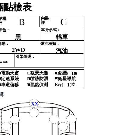
點檢表‎
內裝‎
結構‎
C
B
評‎
評‎
車身形式‎
：‎
車色‎
：‎
轎車
黑
傳動‎
：‎
燃油種類‎
：‎
2WD
汽油
引擎號碼‎
：‎
***
■
‎
電動天窗‎
□‎
觀景天窗‎
■
□‎
鋁圈‎
(‎
18
)‎
‎
■
■‎
‎
定速系統‎
□‎
循跡防滑‎
□‎
衛星導航 ‎
■‎
‎
車道偏移‎
□‎
盲點偵測‎
Key‎
(‎
1
)‎
支‎
■
■
‎
XX