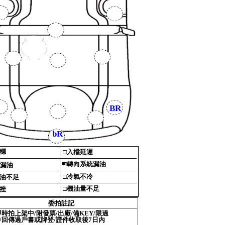
BR
bR
穩‎
□‎
入檔延遲‎
■
□‎
轉向系統漏油‎
漏油‎
□‎
冷氣不冷‎
油不足‎
□‎
機油量不足‎
挫‎
委拍註記‎
即時拍上架中‎
/‎
附發票‎
/‎
出廠‎
/‎
備‎
KEY‎
/‎
限過‎
/‎
回傳過戶書或牌登‎
/‎
證件收取後‎
7‎
日內‎