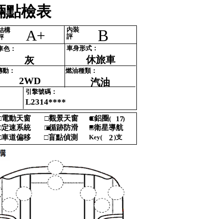
點檢表‎
內裝‎
結構‎
B
A+
評‎
評‎
車身形式‎
：‎
車色‎
：‎
休旅車
灰
傳動‎
：‎
燃油種類‎
：‎
2WD
汽油
引擎號碼‎
：‎
L2314****
‎
電動天窗‎
□‎
觀景天窗‎
■
□‎
鋁圈‎
(‎
17
)‎
‎
■
‎
定速系統‎
□‎
循跡防滑‎
□‎
衛星導航 ‎
■‎
‎
車道偏移‎
□‎
盲點偵測‎
Key‎
(‎
2
)‎
支‎
‎