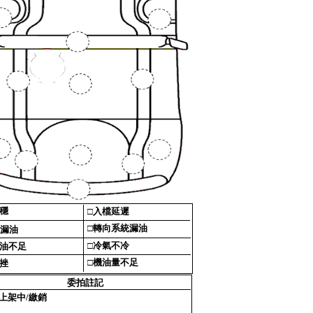
穩‎
□‎
入檔延遲‎
□‎
轉向系統漏油‎
漏油‎
□‎
冷氣不冷‎
油不足‎
□‎
機油量不足‎
挫‎
委拍註記‎
上架中/繳銷