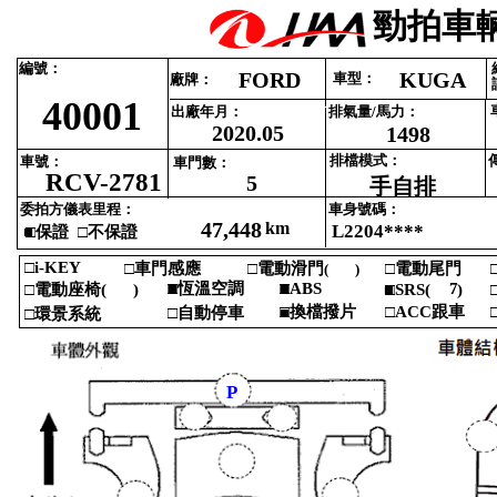
勁拍車輛
編號‎
：‎
FORD
KUGA
車型‎
：‎
廠牌‎
：‎
40001
出廠年月‎
：‎
排氣量‎
/‎
馬力‎
：‎
2020.05
1498
排檔模式‎
：‎
車號‎
：‎
車門數‎
：‎
RCV-2781
5
手自排
委拍方儀表里程‎
：‎
車身號碼‎
：‎
47,448
km
L2204****
■
□‎
保證 ‎
□‎
不保證‎
□i‎
-‎
KEY‎
□‎
車門感應‎
□‎
電動滑門‎
□‎
電動尾門‎
□
(‎
)‎
‎
□‎
■
恆溫空調‎
■
□ABS‎
7
□‎
電動座椅‎
(‎
)‎
■
□SRS‎
(‎
)‎
□
‎
‎
□‎
換檔撥片‎
□ACC‎
跟車‎
□
□‎
自動停車‎
■
□‎
環景系統‎
P