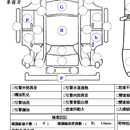
G
P
B
b
P
□‎
怠速不
□‎
引擎外部異音‎
□‎
引擎水溫過熱‎
□‎
機油乳化‎
□‎
引擎內部異音‎
□‎
變速箱
□‎
引擎冒藍白煙‎
□‎
變速箱
□‎
引擎油泥‎
□‎
怠速抖動大‎
□‎
入檔頓
□‎
引擎漏油‎
檢查註記‎
4
0
1‎
.‎
6‎
mm↓‎
即時拍
建議輪胎更換數‎
：‎
(‎
‎
)‎
建議鈑修片數‎
：‎
(‎
‎
)‎